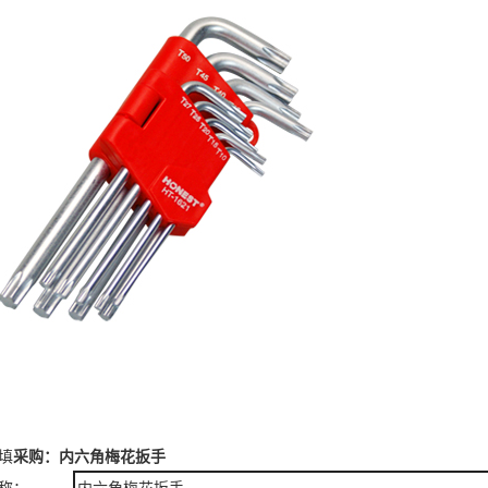
填
采购：内六角梅花扳手
称：