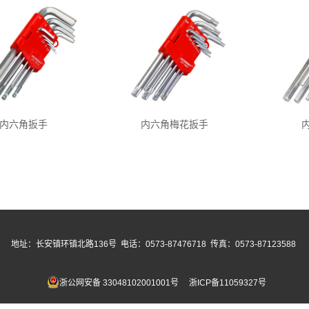
内六角扳手
内六角梅花扳手
地址：长安镇环镇北路136号 电话：0573-87476718 传真：0573-87123588
浙公网安备 33048102001001号
浙ICP备11059327号