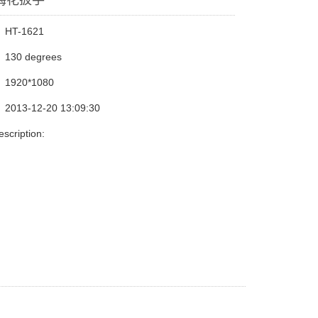
梅花扳手
T-1621
30 degrees
920*1080
13-12-20 13:09:30
escription: